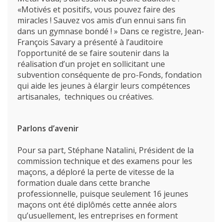
Formations
«Motivés et positifs, vous pouvez faire des
miracles ! Sauvez vos amis d’un ennui sans fin
Promotion des métiers
dans un gymnase bondé ! » Dans ce registre, Jean-
François Savary a présenté à l’auditoire
Métiers
l’opportunité de se faire soutenir dans la
réalisation d’un projet en sollicitant une
Actualités
subvention conséquente de pro-Fonds, fondation
Recherche
qui aide les jeunes à élargir leurs compétences
Contact
artisanales, techniques ou créatives.
(Par exemple: un métier ou une formation)
Emploi
Parlons d’avenir
proFonds
Pour sa part, Stéphane Natalini, Président de la
Portes ouvertes 2026
commission technique et des examens pour les
maçons, a déploré la perte de vitesse de la
Cours interentreprises
formation duale dans cette branche
professionnelle, puisque seulement 16 jeunes
Tests d’aptitudes
maçons ont été diplômés cette année alors
qu’usuellement, les entreprises en forment
Accès et plan de l’école