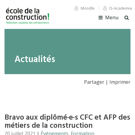
Moodle
IS-Academia
✕ Fermer
✕ Fermer
Menu
Ouv
la
rec
Actualités
Partager
|
Imprimer
Bravo aux diplômé·e·s CFC et AFP des
métiers de la construction
20 juillet 2021
|
Événements
,
Formation