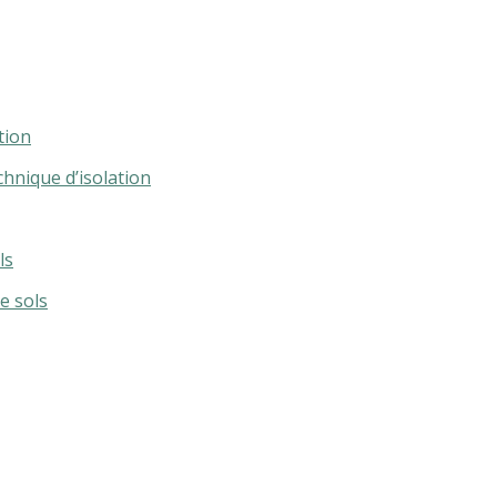
tion
chnique d’isolation
ls
e sols