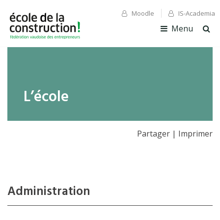
Moodle
IS-Academia
✕ Fermer
✕ Fermer
Menu
Ouv
la
rec
L’école
Partager
|
Imprimer
Administration