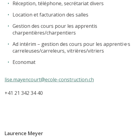
Réception, téléphone, secrétariat divers
proFonds
Location et facturation des salles
Portes ouvertes 2026
Gestion des cours pour les apprentis
charpentières/charpentiers
Cours interentreprises
Ad intérim – gestion des cours pour les apprenti·e·s
carreleuses/carreleurs, vitrières/vitriers
Tests d’aptitudes
Economat
Accès et plan de l’école
Liens utiles
lise.mayencourt@ecole-construction.ch
+41 21 342 34 40
Laurence Meyer