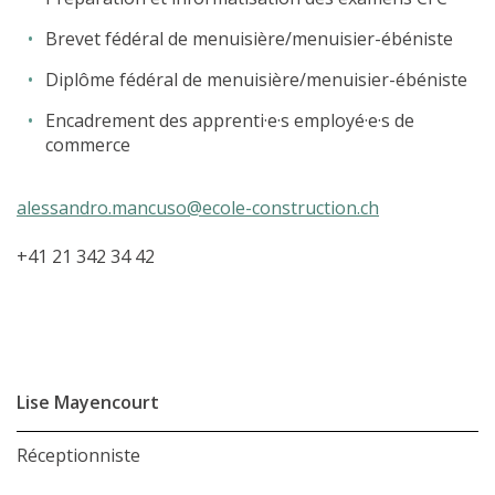
Brevet fédéral de menuisière/menuisier-ébéniste
Diplôme fédéral de menuisière/menuisier-ébéniste
Encadrement des apprenti
·e·s
employé
·e·s
de
commerce
alessandro.mancuso@ecole-construction.ch
L’école
+41 21 342 34 42
Formations
Promotion des métiers
Métiers
Actualités
Lise Mayencourt
Recherche
Contact
Réceptionniste
(Par exemple: un métier ou une formation)
Emploi