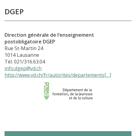
Cours interentreprises
DGEP
Tests d’aptitudes
Accès et plan de l’école
Direction générale de l’enseignement
Liens utiles
postobligatoire DGEP
Rue St-Martin 24
1014 Lausanne
Tél. 021/316.63.04
info.dgep@vd.ch
http://www.vd.ch/fr/autorites/departements[…]