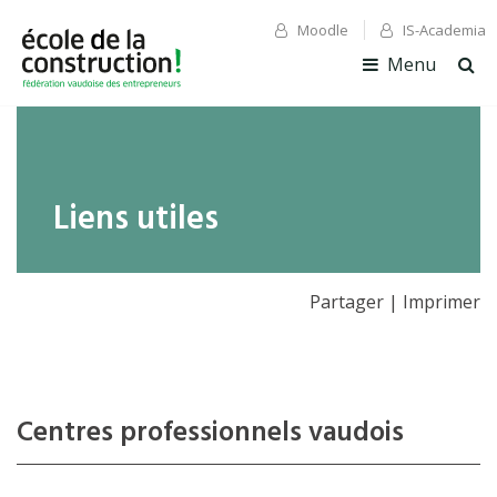
Moodle
IS-Academia
✕ Fermer
✕ Fermer
Menu
Ouv
la
rec
Liens utiles
Partager
|
Imprimer
Centres professionnels vaudois