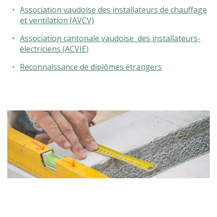
Association vaudoise des installateurs de chauffage
et ventilation (AVCV)
L’école
Association cantonale vaudoise des installateurs-
électriciens (ACVIE)
Formations
Reconnaissance de diplômes étrangers
Promotion des métiers
Métiers
Actualités
Recherche
Contact
(Par exemple: un métier ou une formation)
Emploi
proFonds
Portes ouvertes 2026