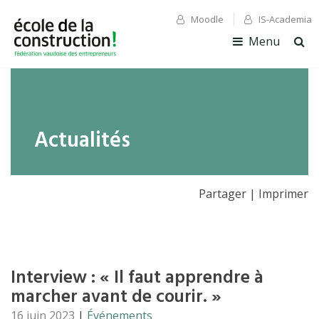
Moodle
IS-Academia
✕ Fermer
✕ Fermer
Menu
Ouv
la
rec
Actualités
Partager
|
Imprimer
Interview : « Il faut apprendre à
marcher avant de courir. »
16 juin 2023
|
Événements