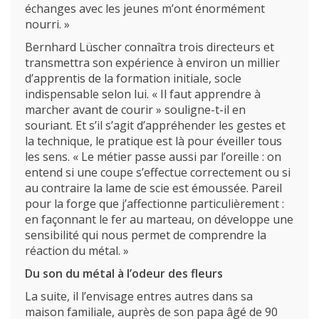
échanges avec les jeunes m’ont énormément
nourri. »
Bernhard Lüscher connaîtra trois directeurs et
transmettra son expérience à environ un millier
d’apprentis de la formation initiale, socle
indispensable selon lui. « Il faut apprendre à
marcher avant de courir » souligne-t-il en
souriant. Et s’il s’agit d’appréhender les gestes et
la technique, le pratique est là pour éveiller tous
les sens. « Le métier passe aussi par l’oreille : on
L’école
entend si une coupe s’effectue correctement ou si
au contraire la lame de scie est émoussée. Pareil
Formations
pour la forge que j’affectionne particulièrement :
en façonnant le fer au marteau, on développe une
Promotion des métiers
sensibilité qui nous permet de comprendre la
réaction du métal. »
Métiers
Du son du métal à l’odeur des fleurs
Actualités
Recherche
La suite, il l’envisage entres autres dans sa
Contact
maison familiale, auprès de son papa âgé de 90