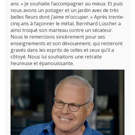
(Par exemple: un métier ou une formation)
ans. « Je souhaite l’accompagner au mieux. Et puis
Emploi
nous avons un potager et un jardin avec de très
belles fleurs dont j’aime m’occuper. » Après trente-
proFonds
cinq ans à façonner le métal, Bernhard Lüscher a
ainsi troqué son marteau contre un sécateur.
Portes ouvertes 2026
Nous le remercions sincèrement pour ses
enseignements et son dévouement, qui resteront
Cours interentreprises
gravés dans les esprits de celles et ceux qu’il a
côtoyé. Nous lui souhaitons une retraite
Tests d’aptitudes
heureuse et épanouissante.
Accès et plan de l’école
Liens utiles