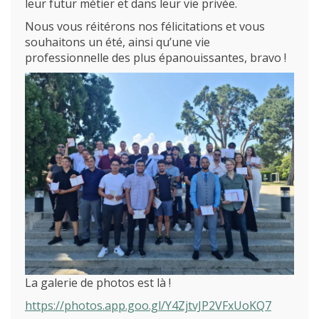
leur futur métier et dans leur vie privée.
Nous vous réitérons nos félicitations et vous
souhaitons un été, ainsi qu’une vie
professionnelle des plus épanouissantes, bravo !
L’école
Formations
Promotion des métiers
Métiers
Actualités
Recherche
La galerie de photos est là !
Contact
(Par exemple: un métier ou une formation)
https://photos.app.goo.gl/Y4ZjtvJP2VFxUoKQ7
Emploi