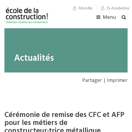
Moodle
IS-Academia
✕ Fermer
✕ Fermer
Menu
Ouv
la
rec
Actualités
Partager
|
Imprimer
Cérémonie de remise des CFC et AFP
pour les métiers de
constructeur·trice métallique,