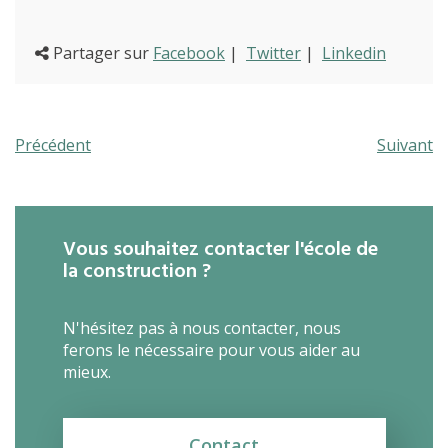
proFonds
Partager sur
Facebook
|
Twitter
|
Linkedin
Portes ouvertes 2026
Cours interentreprises
Précédent
Suivant
Tests d’aptitudes
Accès et plan de l’école
Vous souhaitez contacter l'école de
Liens utiles
la construction ?
N'hésitez pas à nous contacter, nous
ferons le nécessaire pour vous aider au
mieux.
Contact