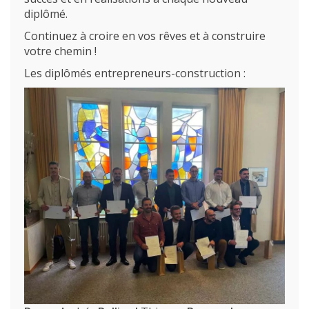
diplômé.
Continuez à croire en vos rêves et à construire
votre chemin !
Les diplômés entrepreneurs-construction :
L’école
Formations
Promotion des métiers
Métiers
Actualités