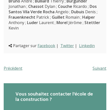
Recherche
Bruno
André ;
Bulliard
Thierry ;
Burgunder
Contact
Jonathan ;
Chassot
Dylan ;
Couche
Ricardo ;
Dos
(Par exemple: un métier ou une formation)
Santos Vila Verde Rocha
Angelo ;
Dubuis
Denis ;
Emploi
Frauenknecht
Patrick ;
Guillet
Romain ;
Halper
Anthony ;
Luder
Laurent ;
Morel
Jérôme ;
Stettler
proFonds
Kevin
Portes ouvertes 2026
Cours interentreprises
Partager sur
Facebook
|
Twitter
|
Linkedin
Tests d’aptitudes
Accès et plan de l’école
Précédent
Suivant
Liens utiles
Vous souhaitez contacter l'école de
la construction ?