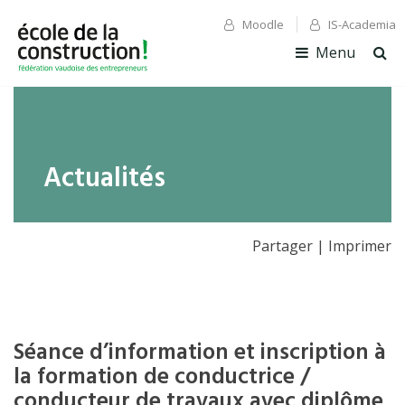
Moodle
IS-Academia
✕ Fermer
✕ Fermer
Menu
Ouv
la
rec
Actualités
Partager
|
Imprimer
Séance d’information et inscription à
la formation de conductrice /
conducteur de travaux avec diplôme