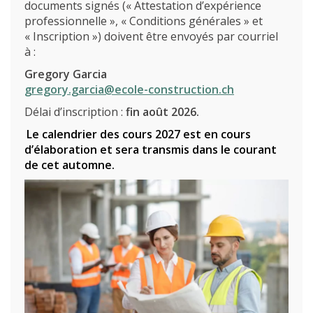
documents signés (« Attestation d’expérience
professionnelle », « Conditions générales » et
« Inscription ») doivent être envoyés par courriel
à :
Gregory Garcia
gregory.garcia@ecole-construction.ch
Délai d’inscription :
fin août 2026.
Le calendrier des cours 2027 est en cours
d’élaboration et sera transmis dans le courant
L’école
de cet automne.
Formations
Promotion des métiers
Métiers
Actualités
Recherche
Contact