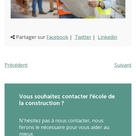
(Par exemple: un métier ou une formation)
Emploi
proFonds
Portes ouvertes 2026
Partager sur
Facebook
|
Twitter
|
Linkedin
Cours interentreprises
Tests d’aptitudes
Précédent
Suivant
Accès et plan de l’école
Liens utiles
Vous souhaitez contacter l'école de
la construction ?
N'hésitez pas à nous contacter, nous
ferons le nécessaire pour vous aider au
mieux.