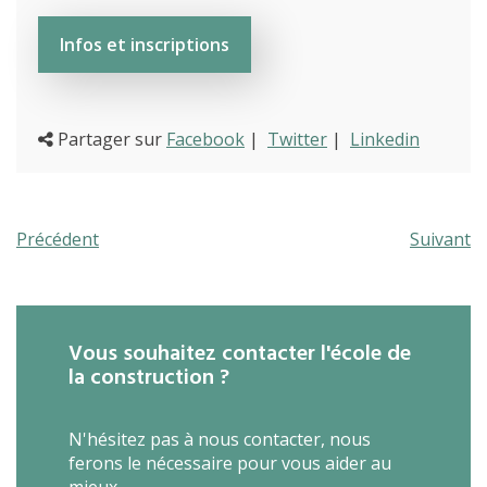
L’école
Infos et inscriptions
Formations
Promotion des métiers
Partager sur
Facebook
|
Twitter
|
Linkedin
Métiers
Actualités
Recherche
Contact
Précédent
Suivant
(Par exemple: un métier ou une formation)
Emploi
proFonds
Vous souhaitez contacter l'école de
Portes ouvertes 2026
la construction ?
Cours interentreprises
N'hésitez pas à nous contacter, nous
Tests d’aptitudes
ferons le nécessaire pour vous aider au
mieux.