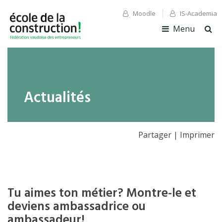
Moodle
IS-Academia
✕ Fermer
✕ Fermer
Menu
Ouv
la
rec
Actualités
Partager
|
Imprimer
Tu aimes ton métier? Montre-le et
deviens ambassadrice ou
ambassadeur!