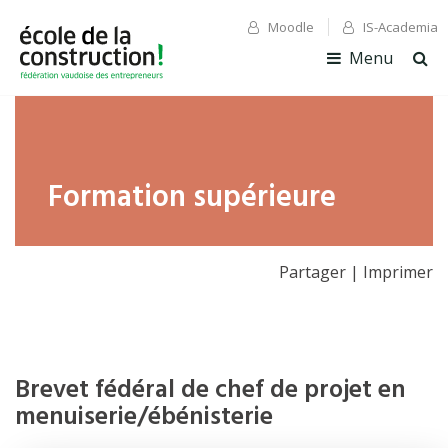
Moodle
IS-Academia
✕ Fermer
✕ Fermer
Menu
Ouv
la
rec
Formation supérieure
Partager
|
Imprimer
Brevet fédéral de chef de projet en
menuiserie/ébénisterie