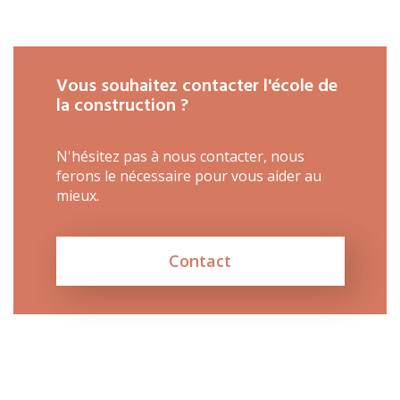
Métiers
Actualités
Recherche
Vous souhaitez contacter l'école de
Contact
la construction ?
(Par exemple: un métier ou une formation)
Emploi
N'hésitez pas à nous contacter, nous
proFonds
ferons le nécessaire pour vous aider au
mieux.
Portes ouvertes 2026
Cours interentreprises
Contact
Tests d’aptitudes
Accès et plan de l’école
Liens utiles