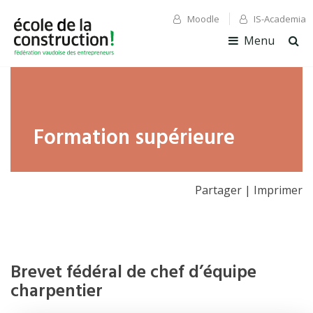
Moodle
IS-Academia
✕ Fermer
✕ Fermer
Menu
Ouv
la
rec
Formation supérieure
Partager
|
Imprimer
Brevet fédéral de chef d’équipe
charpentier