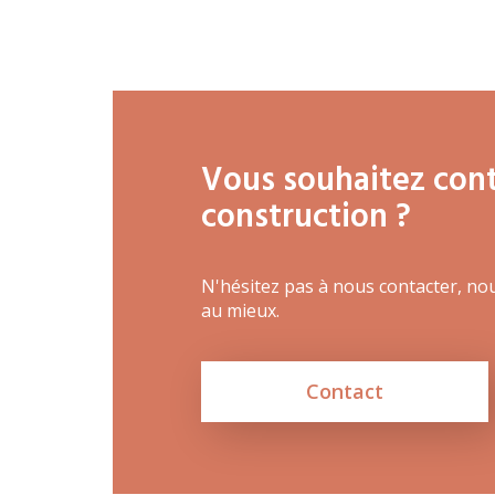
Portes ouvertes 2026
Cours interentreprises
Tests d’aptitudes
Accès et plan de l’école
Vous souhaitez conta
Liens utiles
construction ?
N'hésitez pas à nous contacter, no
au mieux.
Contact