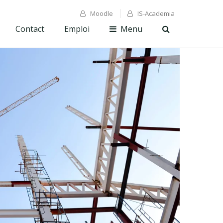
Moodle
IS-Academia
✕ Fermer
✕ Fermer
Contact
Emploi
Menu
Ouvrir
la
recherche