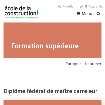
Moodle
IS-Academia
✕ Fermer
✕ Fermer
Menu
Ouv
la
rec
Formation supérieure
Partager
|
Imprimer
Diplôme fédéral de maître carreleur