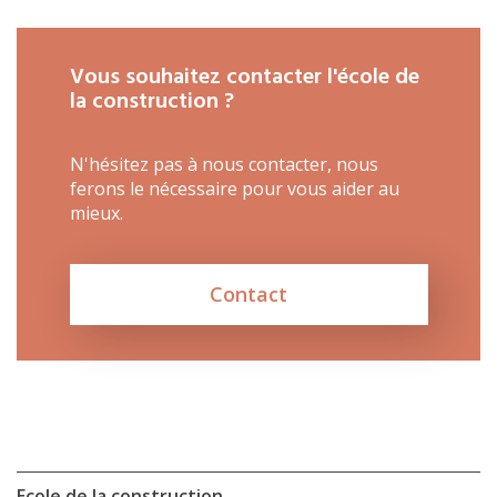
Métiers
Actualités
Recherche
Vous souhaitez contacter l'école de
Contact
la construction ?
(Par exemple: un métier ou une formation)
Emploi
N'hésitez pas à nous contacter, nous
proFonds
ferons le nécessaire pour vous aider au
mieux.
Portes ouvertes 2026
Cours interentreprises
Contact
Tests d’aptitudes
Accès et plan de l’école
Liens utiles
Ecole de la construction