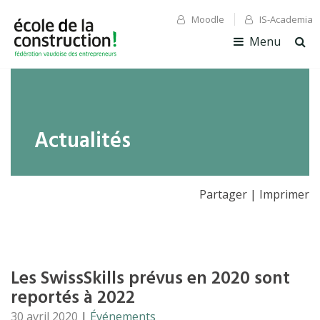
Moodle
IS-Academia
✕ Fermer
✕ Fermer
Menu
Ouv
la
rec
Actualités
Partager
|
Imprimer
Les SwissSkills prévus en 2020 sont
reportés à 2022
30 avril 2020
|
Événements