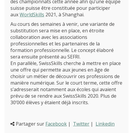
des championnats cette année afin qu’une équipe
Promotion des métiers
suisse puisse être constituée pour participer
aux
WorldSkills
2021, à Shanghai.
Métiers
Au cours des semaines à venir, une variante de
Actualités
substitution sera mise en place, en étroite
Recherche
collaboration avec les associations
Contact
professionnelles et les partenaires de la
(Par exemple: un métier ou une formation)
formation professionnelle. Le concept élaboré
Emploi
sera ensuite présenté au SEFRI.
En parallèle, SwissSkills cherche à mettre en place
proFonds
une offre qui permette aux jeunes en âge de
choisir un métier de découvrir ces professions de
Portes ouvertes 2026
manière numérique. Sur le court terme, cette offre
s’adresserait notamment aux écoles qui avaient
Cours interentreprises
prévu de se rendre aux SwissSkills 2020. Plus de
Tests d’aptitudes
30’000 élèves y étaient déjà inscrits.
Accès et plan de l’école
Partager sur
Facebook
|
Twitter
|
Linkedin
Liens utiles