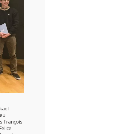
kael
ieu
s François
Felice