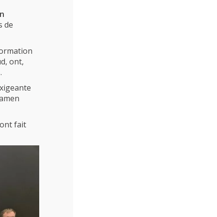
on
s de
formation
d, ont,
.
exigeante
examen
ont fait