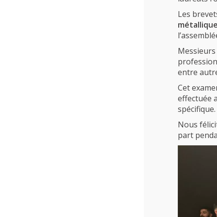
Les brevet
métalliqu
l’assemblé
Messieurs
profession
entre autr
Cet examen
effectuée 
spécifique.
Nous félic
L’école
part penda
Formations
Promotion des métiers
Métiers
Actualités