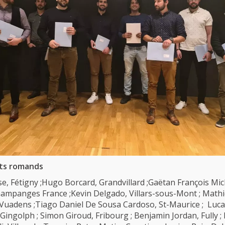
ats romands
se, Fétigny ;Hugo Borcard, Grandvillard ;Gaëtan François Mic
ampanges France ;Kevin Delgado, Villars-sous-Mont ; Math
Vuadens ;Tiago Daniel De Sousa Cardoso, St-Maurice ; Luca
Gingolph ; Simon Giroud, Fribourg ; Benjamin Jordan, Fully ; 