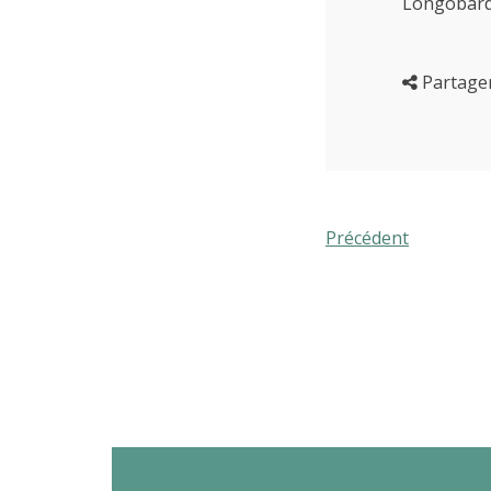
Longobardi
Partage
Précédent