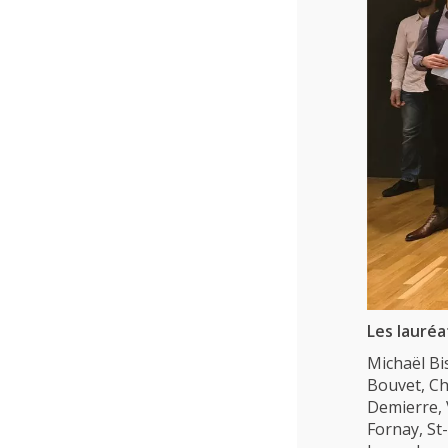
Recherche
Contact
(Par exemple: un métier ou une formation)
Emploi
proFonds
Portes ouvertes 2026
Cours interentreprises
Tests d’aptitudes
Accès et plan de l’école
Les lauré
Liens utiles
Michaël Bi
Bouvet, Ch
Demierre, 
Fornay, St-