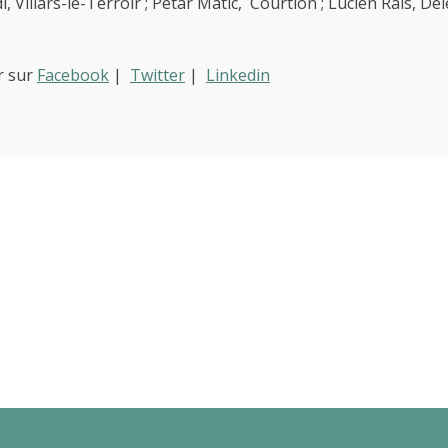
, Villars-le-Terroir ; Petar Matic, Courtion ; Lucien Rais, D
r sur
Facebook
|
Twitter
|
Linkedin