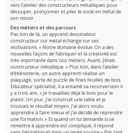
vers l’atelier des constructeurs métalliques pour
découper, poinçonner et plier le socle en métal de
son miroir.
Des métiers et des parcours
Pas loin de là, un apprenti dessinateur
constructeur sur métal échange sur ses
motivations. « Notre domaine évolue. On a des
nouvelles façons de fabriquer et la créativité est
très importante dans nos métiers. Avant, j’étais
constructeur métallique. » Plus loin, dans l’atelier
d’ébénisterie, un autre apprenti réalise un
plaquage, sorte de puzzle de fines feuilles de bois.
Educateur spécialisé, il a entamé sa reconversion il
y a trois ans. « Je travaillais déjà le bois pour le
plaisir. Un jour, j’ai construit une table et je
L’école
trouvais le résultat moyen. J’ai alors voulu
apprendre à faire mieux et j’ai décidé de reprendre
Formations
une formation. » Et quand on lui demande si se
remettre à apprendre est compliqué, il répond
Promotion des métiers
sans hésitation et dans un large sourire « Pas tant