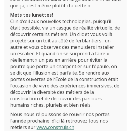
que ça, c’est même plutôt chouette. »
Métiers
Mets tes lunettes!
Actualités
Clin d’œil aux nouvelles technologies, puisqu’il
Recherche
était possible, via un casque de réalité virtuelle, de
Contact
découvrir certains métiers. Un clic et vous voilà
(Par exemple: un métier ou une formation)
projeté sur un toit au côté de ferblantiers ; un
Emploi
autre et vous observez des menuisiers installer
un escalier. Et quand on se surprend à faire «
proFonds
réellement » un pas en arrière pour éviter la
poutre que porte un charpentier sur l’épaule, on
Portes ouvertes 2026
se dit que l’illusion est parfaite. Se rendre aux
portes ouvertes de l’Ecole de la construction était
Cours interentreprises
l’occasion de vivre des expériences immersives, de
découvrir la diversité des métiers de la
Tests d’aptitudes
construction et de découvrir des parcours
humains riches, pluriels et bien réels.
Accès et plan de l’école
Nous nous réjouissons de rouvrir nos portes
Liens utiles
l’année prochaine, d’ici là retrouvez tous nos
métiers sur
www.construis.ch