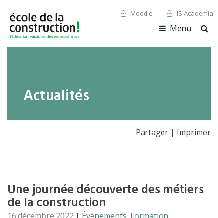
Moodle
IS-Academia
✕ Fermer
✕ Fermer
Menu
Ouv
la
rec
Actualités
Partager
|
Imprimer
Une journée découverte des métiers
de la construction
16 décembre 2022
|
Événements
,
Formation