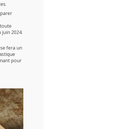
es.
éparer
 toute
 juin 2024.
 se fera un
astique
enant pour