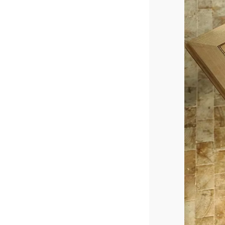
Recherche
Actualités
Contact
(Par exemple: un métier ou une formation)
Emploi
proFonds
Portes ouvertes 2026
Cours interentreprises
Tests d’aptitudes
Accès et plan de l’école
Liens utiles