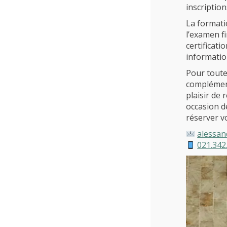
inscription
La formati
l’examen f
certificat
informatio
Pour toute
complément
plaisir de
occasion d
réserver vo
alessan
021.342
L’école
Formations
Promotion des métiers
Métiers