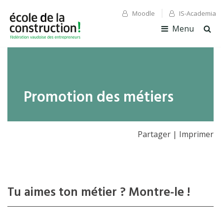
Moodle
IS-Academia
✕ Fermer
✕ Fermer
Menu
Ouv
la
rec
Promotion des métiers
Partager
|
Imprimer
Tu aimes ton métier ? Montre-le !