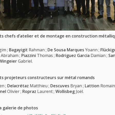
ts chefs d’atelier et de montage en construction métalli
im ;
Bagayigit
Rahman ;
De Sousa Marques
Yoann ;
Flückig
Abraham ;
Piazzini
Thomas ;
Rodriguez Garcia
Damian ;
Sa
Wingeier
Gabriel.
ats projeteurs constructeurs sur métal romands
en ;
Delacrétaz
Matthieu ;
Descuves
Bryan ;
Lattion
Romain
onel
Olivier ;
Ropraz
Laurent ;
Wollisbeg
Joël.
la galerie de photos