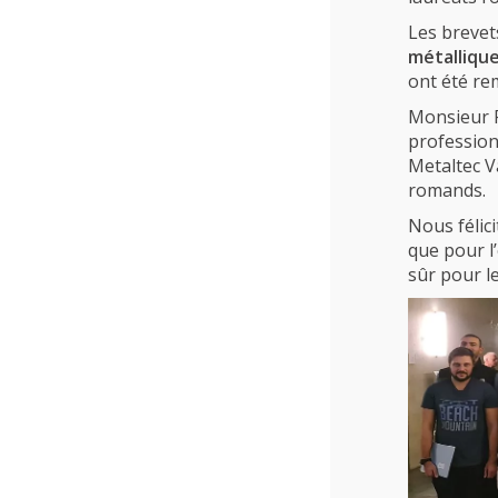
Les brevet
métalliqu
ont été re
Monsieur 
profession
Metaltec V
romands.
Nous félici
que pour l
sûr pour le
L’école
Formations
Promotion des métiers
Métiers
Actualités