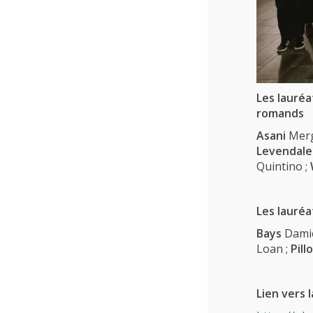
Recherche
Contact
(Par exemple: un métier ou une formation)
Emploi
proFonds
Les lauréa
romands
Portes ouvertes 2026
Asani
Merg
Cours interentreprises
Levendale
Quintino ;
Tests d’aptitudes
Accès et plan de l’école
Les lauré
Bays
Dami
Liens utiles
Loan ;
Pill
Lien vers 