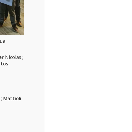
que
er
Nicolas ;
ntos
 ;
Mattioli