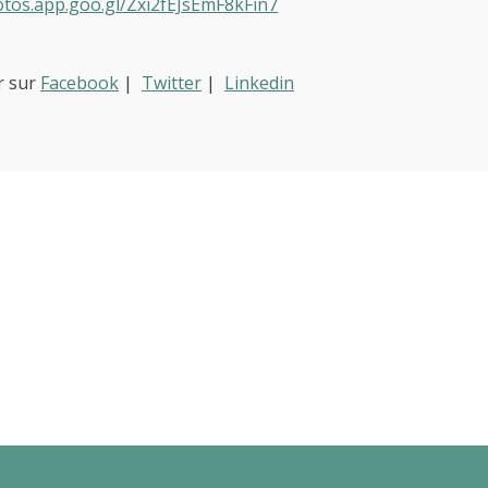
otos.app.goo.gl/Zxi2fEJsEmF8kFin7
r sur
Facebook
|
Twitter
|
Linkedin