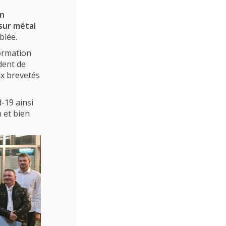
on
sur métal
blée.
ormation
dent de
ux brevetés
-19 ainsi
 et bien