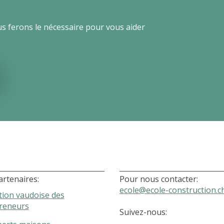
us ferons le nécessaire pour vous aider
artenaires:
Pour nous contacter:
ecole@ecole-construction.c
tion vaudoise des
reneurs
Suivez-nous: