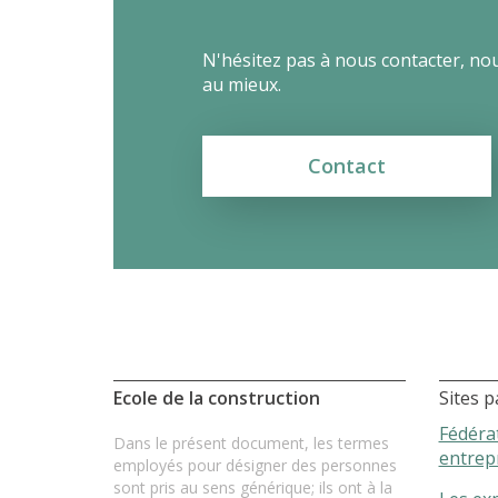
N'hésitez pas à nous contacter, no
au mieux.
Contact
Ecole de la construction
Sites p
Fédéra
Dans le présent document, les termes
entrep
employés pour désigner des personnes
sont pris au sens générique; ils ont à la