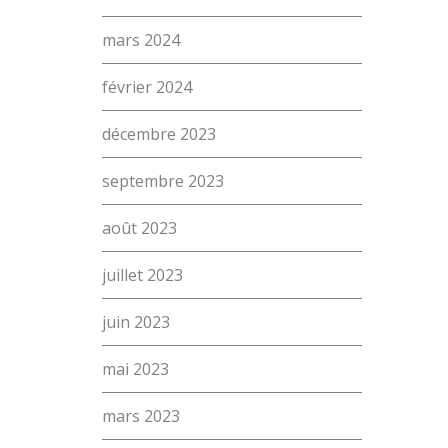
mars 2024
février 2024
décembre 2023
septembre 2023
août 2023
L’école
juillet 2023
Formations
Promotion des métiers
juin 2023
Métiers
mai 2023
Recherche
Actualités
mars 2023
Contact