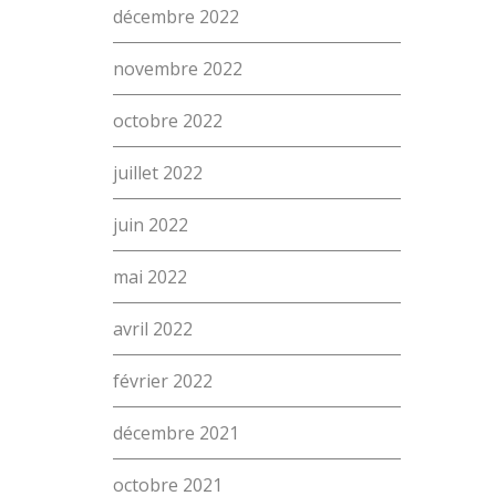
décembre 2022
(Par exemple: un métier ou une formation)
Emploi
novembre 2022
proFonds
octobre 2022
Portes ouvertes 2026
juillet 2022
Cours interentreprises
juin 2022
Tests d’aptitudes
mai 2022
Accès et plan de l’école
Liens utiles
avril 2022
février 2022
décembre 2021
octobre 2021