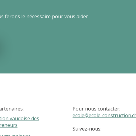
us ferons le nécessaire pour vous aider
artenaires:
Pour nous contacter:
ecole@ecole-construction.c
tion vaudoise des
reneurs
Suivez-nous: