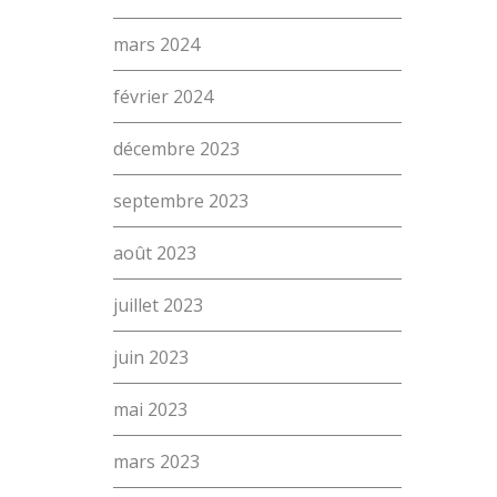
mars 2024
février 2024
décembre 2023
septembre 2023
août 2023
L’école
juillet 2023
Formations
Promotion des métiers
juin 2023
Métiers
mai 2023
Recherche
Actualités
mars 2023
Contact