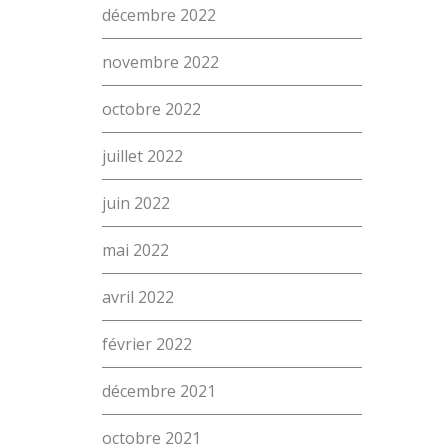
décembre 2022
(Par exemple: un métier ou une formation)
Emploi
novembre 2022
proFonds
octobre 2022
Portes ouvertes 2026
juillet 2022
Cours interentreprises
juin 2022
Tests d’aptitudes
mai 2022
Accès et plan de l’école
Liens utiles
avril 2022
février 2022
décembre 2021
octobre 2021