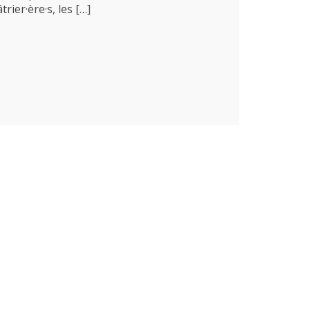
trier·ère·s, les […]