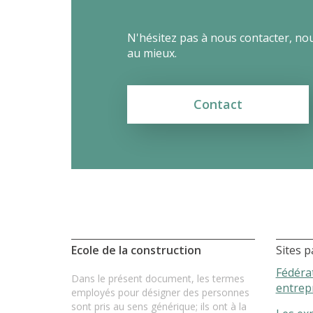
N'hésitez pas à nous contacter, no
au mieux.
Contact
Ecole de la construction
Sites p
Fédéra
Dans le présent document, les termes
entrep
employés pour désigner des personnes
sont pris au sens générique; ils ont à la