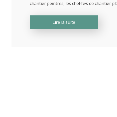
chantier peintres, les chef·fe·s de chantier plâ
Lire la suite