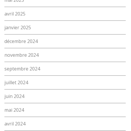
mai 2025
avril 2025
janvier 2025
décembre 2024
L’école
novembre 2024
Formations
septembre 2024
Promotion des métiers
juillet 2024
Métiers
juin 2024
Actualités
Recherche
mai 2024
Contact
(Par exemple: un métier ou une formation)
avril 2024
Emploi