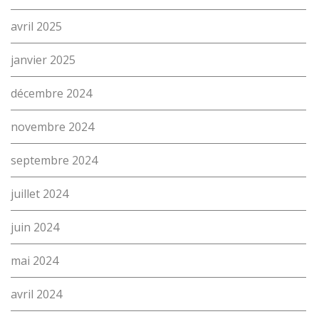
avril 2025
janvier 2025
décembre 2024
L’école
novembre 2024
Formations
septembre 2024
Promotion des métiers
juillet 2024
Métiers
juin 2024
Actualités
Recherche
mai 2024
Contact
(Par exemple: un métier ou une formation)
avril 2024
Emploi