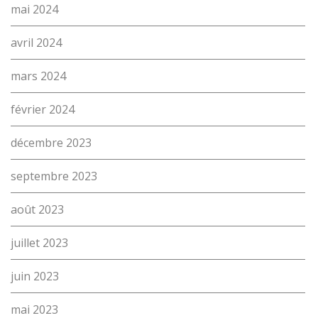
mai 2024
avril 2024
mars 2024
février 2024
décembre 2023
L’école
septembre 2023
Formations
août 2023
Promotion des métiers
juillet 2023
Métiers
Actualités
juin 2023
Recherche
Contact
mai 2023