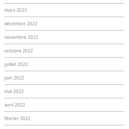
(Par exemple: un métier ou une formation)
Emploi
mars 2023
proFonds
décembre 2022
Portes ouvertes 2026
novembre 2022
Cours interentreprises
octobre 2022
Tests d’aptitudes
juillet 2022
Accès et plan de l’école
juin 2022
Liens utiles
mai 2022
avril 2022
février 2022