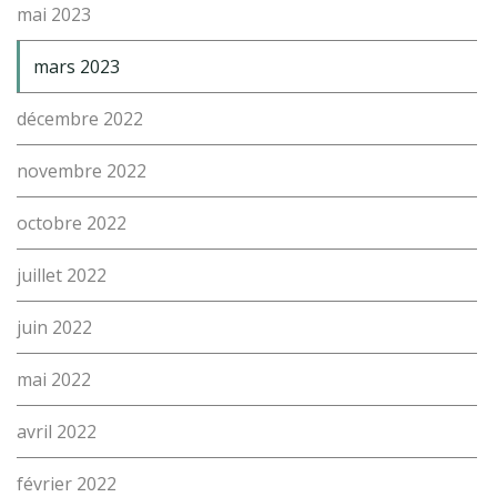
mai 2023
(Par exemple: un métier ou une formation)
Emploi
mars 2023
proFonds
décembre 2022
Portes ouvertes 2026
novembre 2022
Cours interentreprises
octobre 2022
Tests d’aptitudes
Accès et plan de l’école
juillet 2022
Liens utiles
juin 2022
mai 2022
avril 2022
février 2022