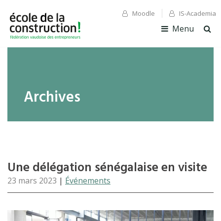
Moodle
IS-Academia
✕ Fermer
✕ Fermer
Menu
Ouv
la
rec
Archives
Une délégation sénégalaise en visite
23 mars 2023
|
Événements