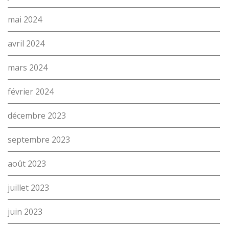
mai 2024
avril 2024
mars 2024
février 2024
décembre 2023
L’école
Formations
septembre 2023
Promotion des métiers
août 2023
Métiers
juillet 2023
Actualités
Recherche
juin 2023
Contact