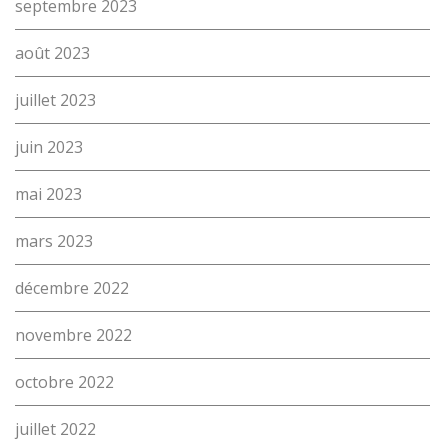
septembre 2023
août 2023
L’école
juillet 2023
Formations
juin 2023
Promotion des métiers
mai 2023
Métiers
mars 2023
Actualités
Recherche
décembre 2022
Contact
(Par exemple: un métier ou une formation)
novembre 2022
Emploi
octobre 2022
proFonds
juillet 2022
Portes ouvertes 2026