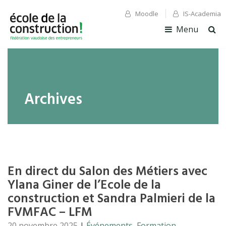
Moodle
IS-Academia
✕ Fermer
✕ Fermer
Menu
Ouv
la
rec
Archives
En direct du Salon des Métiers avec
Ylana Giner de l’Ecole de la
construction et Sandra Palmieri de la
FVMFAC – LFM
20 novembre 2025
|
Événements
,
Formation