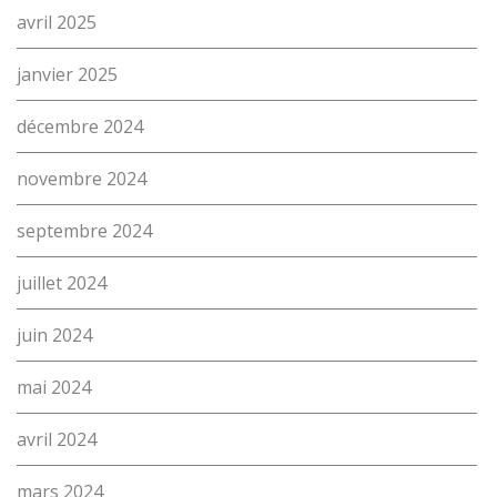
avril 2025
janvier 2025
décembre 2024
novembre 2024
L’école
Formations
septembre 2024
Promotion des métiers
juillet 2024
Métiers
juin 2024
Actualités
Recherche
mai 2024
Contact
(Par exemple: un métier ou une formation)
avril 2024
Emploi
mars 2024