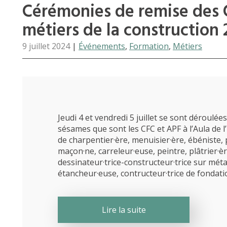
Cérémonies de remise des 
métiers de la construction
9 juillet 2024
|
Événements
,
Formation
,
Métiers
Jeudi 4 et vendredi 5 juillet se sont déroulé
sésames que sont les CFC et APF à l’Aula de l
de charpentier·ère, menuisier·ère, ébéniste,
maçon·ne, carreleur·euse, peintre, plâtrier·èr
dessinateur·trice-constructeur·trice sur méta
étancheur·euse, contructeur·trice de fondati
Lire la suite