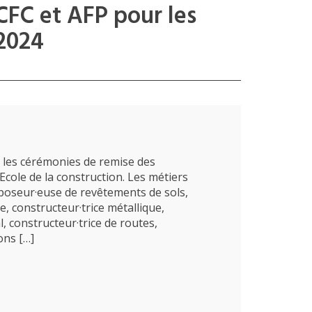
CFC et AFP pour les
 2024
es les cérémonies de remise des
’Ecole de la construction. Les métiers
 poseur·euse de revêtements de sols,
e, constructeur·trice métallique,
l, constructeur·trice de routes,
ons […]