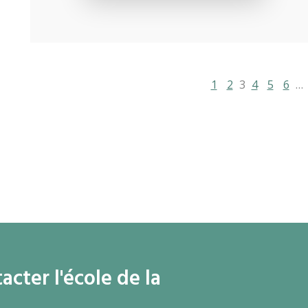
1
2
3
4
5
6
…
cter l'école de la