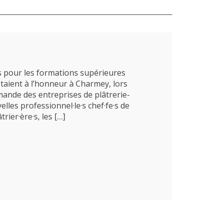
ts pour les formations supérieures
 étaient à l’honneur à Charmey, lors
mande des entreprises de plâtrerie-
lles professionnel·le·s chef·fe·s de
trier·ère·s, les […]