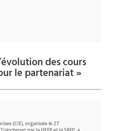
’évolution des cours
our le partenariat »
rises (CIE), organisée le 27
 Tolochenaz par la HEFP et la SRFP, a