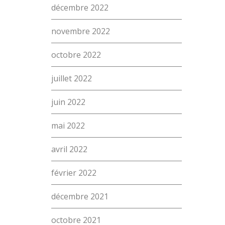
L’école
décembre 2022
Formations
novembre 2022
Promotion des métiers
octobre 2022
Métiers
juillet 2022
Recherche
Actualités
juin 2022
Contact
mai 2022
(Par exemple: un métier ou une formation)
Emploi
avril 2022
proFonds
février 2022
Portes ouvertes 2026
Cours interentreprises
décembre 2021
Tests d’aptitudes
octobre 2021