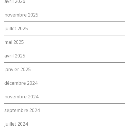
avril 2026
Contact
(Par exemple: un métier ou une formation)
novembre 2025
Emploi
proFonds
juillet 2025
Portes ouvertes 2026
mai 2025
Cours interentreprises
avril 2025
Tests d’aptitudes
janvier 2025
Accès et plan de l’école
décembre 2024
Liens utiles
novembre 2024
septembre 2024
juillet 2024