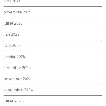
avril 2026
Contact
(Par exemple: un métier ou une formation)
novembre 2025
Emploi
proFonds
juillet 2025
Portes ouvertes 2026
mai 2025
Cours interentreprises
avril 2025
Tests d’aptitudes
janvier 2025
Accès et plan de l’école
décembre 2024
Liens utiles
novembre 2024
septembre 2024
juillet 2024