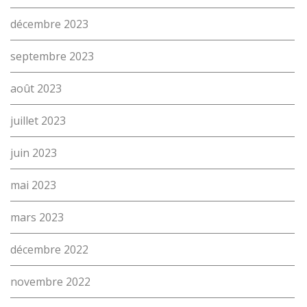
décembre 2023
Métiers
Actualités
septembre 2023
Recherche
Contact
août 2023
(Par exemple: un métier ou une formation)
Emploi
juillet 2023
proFonds
juin 2023
Portes ouvertes 2026
mai 2023
Cours interentreprises
mars 2023
Tests d’aptitudes
décembre 2022
Accès et plan de l’école
novembre 2022
Liens utiles