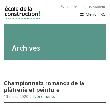
Moodle
IS-Academia
✕ Fermer
✕ Fermer
Menu
Ouv
la
rec
Archives
Championnats romands de la
plâtrerie et peinture
13 mars 2020
|
Événements